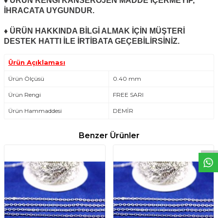
♦ ÜRÜN RENGİ KANSEROJEN MADDE İÇERMEYİP,
İHRACATA UYGUNDUR.
♦ ÜRÜN HAKKINDA BİLGİ ALMAK İÇİN MÜŞTERİ
DESTEK HATTI İLE İRTİBATA GEÇEBİLİRSİNİZ.
Ürün Açıklaması
Ürün Ölçüsü
0.40 mm
Ürün Rengi
FREE SARI
Ürün Hammaddesi
DEMİR
W
h
t
s
a
p
p
D
e
s
e
H
a
t
t
Benzer Ürünler