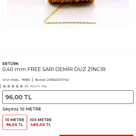
ERTÜRK
0.40 mm FREE SARI DEMİR DÜZ ZİNCİR
Ürün Kodu :
T8383
Barkod :
2006202011142
(0)
Yorum Yap
96,00
TL
Seçiniz
10 METRE
10 METRE
100 METRE
96,00 TL
480,00 TL