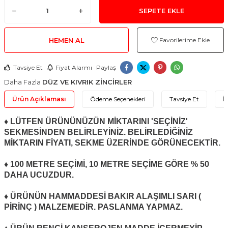
SEPETE EKLE
HEMEN AL
Favorilerime Ekle
Tavsiye Et
Fiyat Alarmı
Paylaş
Daha Fazla
DÜZ VE KIVRIK ZİNCİRLER
Ürün Açıklaması
Ödeme Seçenekleri
Tavsiye Et
İ
♦ LÜTFEN ÜRÜNÜNÜZÜN MİKTARINI 'SEÇİNİZ'
SEKMESİNDEN BELİRLEYİNİZ. BELİRLEDİĞİNİZ
MİKTARIN FİYATI, SEKME ÜZERİNDE GÖRÜNECEKTİR.
♦ 100 METRE SEÇİMİ, 10 METRE SEÇİME GÖRE % 50
DAHA UCUZDUR.
♦ ÜRÜNÜN HAMMADDESİ BAKIR ALAŞIMLI SARI (
PİRİNÇ ) MALZEMEDİR. PASLANMA YAPMAZ.