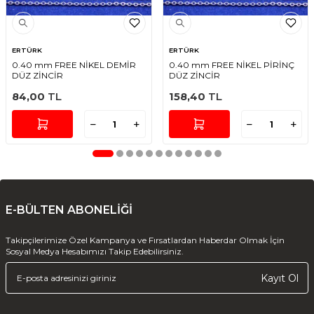
ERTÜRK
ERTÜRK
0.40 mm FREE NİKEL DEMİR
0.40 mm FREE NİKEL PİRİNÇ
DÜZ ZİNCİR
DÜZ ZİNCİR
84,00
TL
158,40
TL
E-BÜLTEN ABONELİĞİ
Takipçilerimize Özel Kampanya ve Fırsatlardan Haberdar Olmak İçin
Sosyal Medya Hesabımızı Takip Edebilirsiniz.
Kayıt Ol