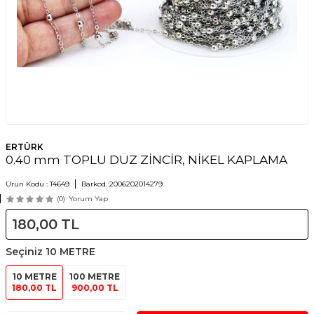
ERTÜRK
0.40 mm TOPLU DÜZ ZİNCİR, NİKEL KAPLAMA
Ürün Kodu :
T4649
Barkod :
2006202014279
(0)
Yorum Yap
180,00
TL
Seçiniz
10 METRE
10 METRE
100 METRE
180,00 TL
900,00 TL