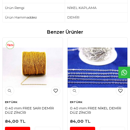
Ürün Rengi
NİKEL KAPLAMA
Ürün Hammaddesi
DEMİR
Benzer Ürünler
W
h
t
s
a
p
p
D
e
s
e
H
a
t
t
Yeni
ERTÜRK
ERTÜRK
0.40 mm FREE SARI DEMİR
0.40 mm FREE NİKEL DEMİR
DÜZ ZİNCİR
DÜZ ZİNCİR
84,00
TL
84,00
TL