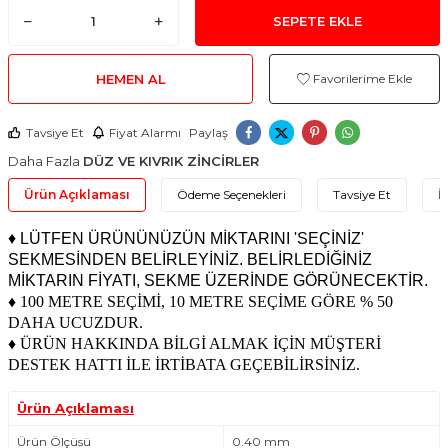
SEPETE EKLE
HEMEN AL
Favorilerime Ekle
Tavsiye Et
Fiyat Alarmı
Paylaş
Daha Fazla
DÜZ VE KIVRIK ZİNCİRLER
Ürün Açıklaması
Ödeme Seçenekleri
Tavsiye Et
İ
♦ LÜTFEN ÜRÜNÜNÜZÜN MİKTARINI 'SEÇİNİZ'
SEKMESİNDEN BELİRLEYİNİZ. BELİRLEDİĞİNİZ
MİKTARIN FİYATI, SEKME ÜZERİNDE GÖRÜNECEKTİR.
♦ 100 METRE SEÇİMİ, 10 METRE SEÇİME GÖRE % 50
DAHA UCUZDUR.
♦ ÜRÜN HAKKINDA BİLGİ ALMAK İÇİN MÜŞTERİ
DESTEK HATTI İLE İRTİBATA GEÇEBİLİRSİNİZ.
Ürün Açıklaması
Ürün Ölçüsü
0.40 mm