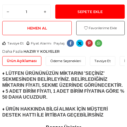
SEPETE EKLE
HEMEN AL
Favorilerime Ekle
Tavsiye Et
Fiyat Alarmı
Paylaş
Daha Fazla
HAZIR Y KOLYELER
Ürün Açıklaması
Ödeme Seçenekleri
Tavsiye Et
İ
♦ LÜTFEN ÜRÜNÜNÜZÜN MİKTARINI 'SEÇİNİZ'
SEKMESİNDEN BELİRLEYİNİZ. BELİRLEDİĞİNİZ
MİKTARIN FİYATI, SEKME ÜZERİNDE GÖRÜNECEKTİR.
♦ 5 ADET BİRİM FİYATI, 1 ADET BİRİM FİYATINA GÖRE %
50 DAHA UCUZDUR.
♦ ÜRÜN HAKKINDA BİLGİ ALMAK İÇİN MÜŞTERİ
DESTEK HATTI İLE İRTİBATA GEÇEBİLİRSİNİZ