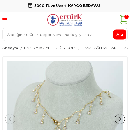
3000 TL ve Üzeri
KARGO BEDAVA!
0
Ara
Anasayfa
HAZIR Y KOLYELER
Y KOLYE, BEYAZ TAŞLI SALLANTILI M