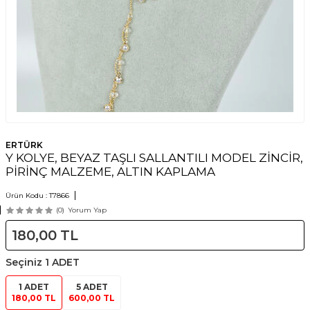
ERTÜRK
Y KOLYE, BEYAZ TAŞLI SALLANTILI MODEL ZİNCİR,
PİRİNÇ MALZEME, ALTIN KAPLAMA
Ürün Kodu :
T7866
(0)
Yorum Yap
180,00
TL
Seçiniz
1 ADET
1 ADET
5 ADET
180,00 TL
600,00 TL