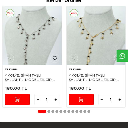
Benzer Ürünler
Yeni
Yeni
W
h
t
s
a
p
p
D
e
s
e
H
a
t
t
ERTÜRK
ERTÜRK
Y KOLYE, SİYAH TAŞLI
Y KOLYE, SİYAH TAŞLI
SALLANTILI MODEL ZİNCİR,
SALLANTILI MODEL ZİNCİR,
PİRİNÇ MALZEME, RODYUM
PİRİNÇ MALZEME, ALTIN
180,00
TL
180,00
TL
KAPLAMA
KAPLAMA