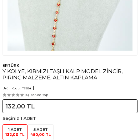
ERTÜRK
Y KOLYE, KIRMIZI TAŞLI KALP MODEL ZİNCİR,
PİRİNÇ MALZEME, ALTIN KAPLAMA
Ürün Kodu :
T7854
(0)
Yorum Yap
132,00
TL
Seçiniz
1 ADET
1 ADET
5 ADET
132,00 TL
450,00 TL