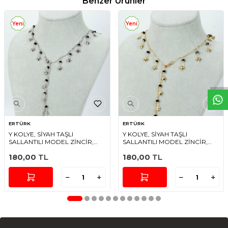
Benzer Ürünler
Yeni
Yeni
W
h
t
s
a
p
p
D
e
s
e
H
a
t
t
ERTÜRK
ERTÜRK
Y KOLYE, SİYAH TAŞLI
Y KOLYE, SİYAH TAŞLI
SALLANTILI MODEL ZİNCİR,
SALLANTILI MODEL ZİNCİR,
PİRİNÇ MALZEME, RODYUM
PİRİNÇ MALZEME, ALTIN
180,00
TL
180,00
TL
KAPLAMA
KAPLAMA