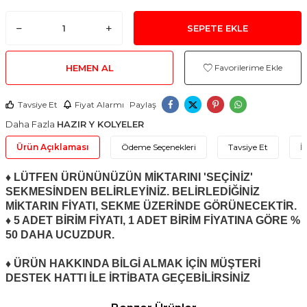
SEPETE EKLE
HEMEN AL
Favorilerime Ekle
Tavsiye Et
Fiyat Alarmı
Paylaş
Daha Fazla
HAZIR Y KOLYELER
Ürün Açıklaması
Ödeme Seçenekleri
Tavsiye Et
İ
♦ LÜTFEN ÜRÜNÜNÜZÜN MİKTARINI 'SEÇİNİZ'
SEKMESİNDEN BELİRLEYİNİZ. BELİRLEDİĞİNİZ
MİKTARIN FİYATI, SEKME ÜZERİNDE GÖRÜNECEKTİR.
♦ 5 ADET BİRİM FİYATI, 1 ADET BİRİM FİYATINA GÖRE %
50 DAHA UCUZDUR.
♦ ÜRÜN HAKKINDA BİLGİ ALMAK İÇİN MÜŞTERİ
DESTEK HATTI İLE İRTİBATA GEÇEBİLİRSİNİZ