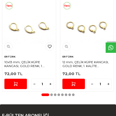
Yeni
Yeni
W
h
t
s
a
p
p
D
e
s
e
H
a
t
t
ERTÜRK
ERTÜRK
10x13 mm, ÇELİK KÜPE
12 mm, ÇELİK KÜPE KANCASI,
KANCASI, GOLD RENK, 1.
GOLD RENK, 1. KALİTE
KALİTE KARARMAZ
KARARMAZ
72,00
TL
72,00
TL
E-BÜLTEN ABONELİĞİ