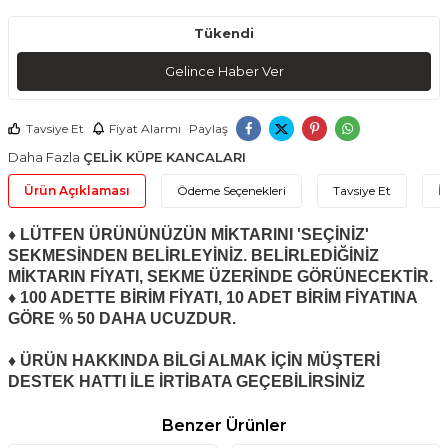
Tükendi
Gelince Haber Ver
Tavsiye Et
Fiyat Alarmı
Paylaş
Daha Fazla
ÇELİK KÜPE KANCALARI
Ürün Açıklaması
Ödeme Seçenekleri
Tavsiye Et
İ
♦ LÜTFEN ÜRÜNÜNÜZÜN MİKTARINI 'SEÇİNİZ'
SEKMESİNDEN BELİRLEYİNİZ. BELİRLEDİĞİNİZ
MİKTARIN FİYATI, SEKME ÜZERİNDE GÖRÜNECEKTİR.
♦ 100 ADETTE BİRİM FİYATI, 10 ADET BİRİM FİYATINA
GÖRE % 50 DAHA UCUZDUR.
♦ ÜRÜN HAKKINDA BİLGİ ALMAK İÇİN MÜŞTERİ
DESTEK HATTI İLE İRTİBATA GEÇEBİLİRSİNİZ
Benzer Ürünler