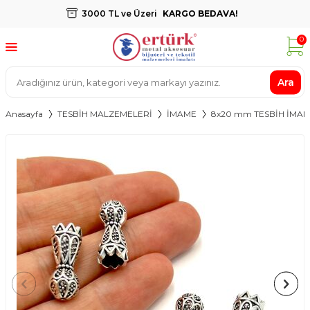
3000 TL ve Üzeri
KARGO BEDAVA!
0
Ara
Anasayfa
TESBİH MALZEMELERİ
İMAME
8x20 mm TESBİH İMA