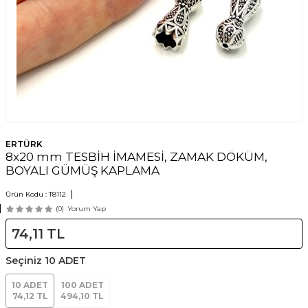
ERTÜRK
8x20 mm TESBİH İMAMESİ, ZAMAK DÖKÜM,
BOYALI GÜMÜŞ KAPLAMA
Ürün Kodu :
T8112
(0)
Yorum Yap
74,11
TL
Seçiniz
10 ADET
10 ADET
100 ADET
74,12 TL
494,10 TL