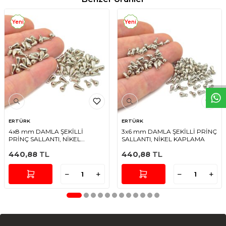
Yeni
Yeni
W
h
t
s
a
p
p
D
e
s
e
H
a
t
t
ERTÜRK
ERTÜRK
4x8 mm DAMLA ŞEKİLLİ
3x6 mm DAMLA ŞEKİLLİ PRİNÇ
PRİNÇ SALLANTI, NİKEL
SALLANTI, NİKEL KAPLAMA
KAPLAMA
440,88
TL
440,88
TL