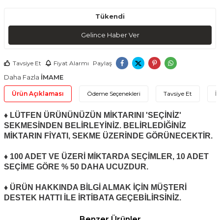
Tükendi
Gelince Haber Ver
Tavsiye Et
Fiyat Alarmı
Paylaş
Daha Fazla
İMAME
Ürün Açıklaması
Ödeme Seçenekleri
Tavsiye Et
İ
♦ LÜTFEN ÜRÜNÜNÜZÜN MİKTARINI 'SEÇİNİZ'
SEKMESİNDEN BELİRLEYİNİZ. BELİRLEDİĞİNİZ
MİKTARIN FİYATI, SEKME ÜZERİNDE GÖRÜNECEKTİR.
♦ 100 ADET VE ÜZERİ MİKTARDA SEÇİMLER, 10 ADET
SEÇİME GÖRE % 50 DAHA UCUZDUR.
♦ ÜRÜN HAKKINDA BİLGİ ALMAK İÇİN MÜŞTERİ
DESTEK HATTI İLE İRTİBATA GEÇEBİLİRSİNİZ.
Benzer Ürünler