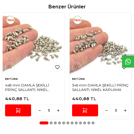
Benzer Ürünler
Yeni
Yeni
W
h
t
s
a
p
p
D
e
s
e
H
a
t
t
ERTÜRK
ERTÜRK
4x8 mm DAMLA ŞEKİLLİ
3x6 mm DAMLA ŞEKİLLİ PRİNÇ
PRİNÇ SALLANTI, NİKEL
SALLANTI, NİKEL KAPLAMA
KAPLAMA
440,88
TL
440,88
TL