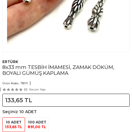
ERTÜRK
8x33 mm TESBİH İMAMESİ, ZAMAK DÖKÜM,
BOYALI GÜMÜŞ KAPLAMA
Ürün Kodu :
T8111
(0)
Yorum Yap
133,65
TL
Seçiniz
10 ADET
10 ADET
100 ADET
133,65 TL
891,00 TL