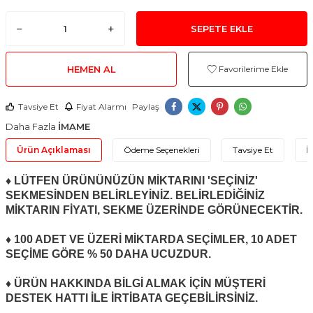
SEPETE EKLE
HEMEN AL
Favorilerime Ekle
Tavsiye Et
Fiyat Alarmı
Paylaş
Daha Fazla
İMAME
Ürün Açıklaması
Ödeme Seçenekleri
Tavsiye Et
İ
♦ LÜTFEN ÜRÜNÜNÜZÜN MİKTARINI 'SEÇİNİZ'
SEKMESİNDEN BELİRLEYİNİZ. BELİRLEDİĞİNİZ
MİKTARIN FİYATI, SEKME ÜZERİNDE GÖRÜNECEKTİR.
♦ 100 ADET VE ÜZERİ MİKTARDA SEÇİMLER, 10 ADET
SEÇİME GÖRE % 50 DAHA UCUZDUR.
♦ ÜRÜN HAKKINDA BİLGİ ALMAK İÇİN MÜŞTERİ
DESTEK HATTI İLE İRTİBATA GEÇEBİLİRSİNİZ.