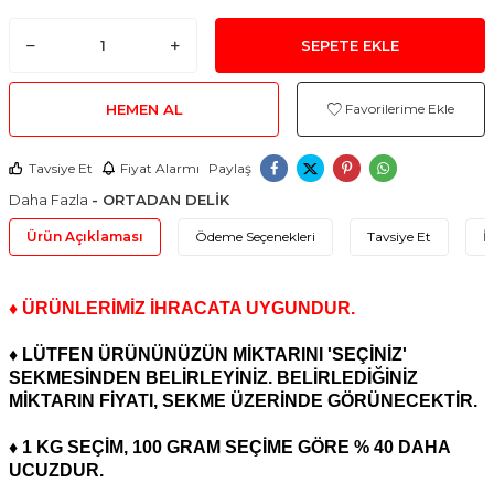
SEPETE EKLE
HEMEN AL
Favorilerime Ekle
Tavsiye Et
Fiyat Alarmı
Paylaş
Daha Fazla
- ORTADAN DELİK
Ürün Açıklaması
Ödeme Seçenekleri
Tavsiye Et
İ
♦ ÜRÜNLERİMİZ İHRACATA UYGUNDUR.
♦ LÜTFEN ÜRÜNÜNÜZÜN MİKTARINI 'SEÇİNİZ'
SEKMESİNDEN BELİRLEYİNİZ. BELİRLEDİĞİNİZ
MİKTARIN FİYATI, SEKME ÜZERİNDE GÖRÜNECEKTİR.
♦ 1 KG SEÇİM, 100 GRAM SEÇİME GÖRE % 40 DAHA
UCUZDUR.