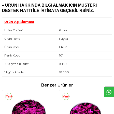
♦
ÜRÜN HAKKINDA BİLGİ ALMAK İÇİN MÜŞTERİ
DESTEK HATTI İLE İRTİBATA GEÇEBİLİRSİNİZ.
Ürün Açıklaması
Ürün Ölçüsü
6 mm
Ürün Rengi
Fuşya
Ürün Kodu
ER03
Renk Kodu
101
100 gr'da ki adet
8.150
W
h
t
s
a
p
p
D
e
s
e
H
a
t
t
1 kg'da ki adet
81.500
Benzer Ürünler
Yeni
Yeni