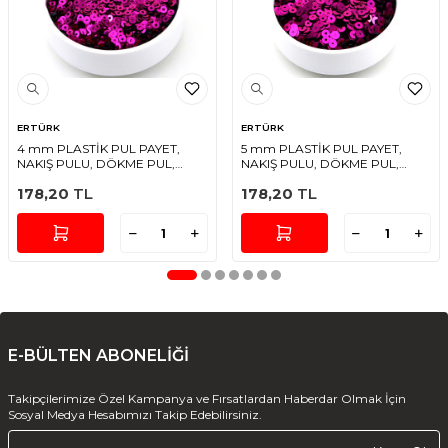
ERTÜRK
ERTÜRK
4 mm PLASTİK PUL PAYET,
5 mm PLASTİK PUL PAYET,
NAKIŞ PULU, DÖKME PUL,
NAKIŞ PULU, DÖKME PUL,
ORTADAN DELİK, FUŞYA RENK
ORTADAN DELİK, FUŞYA RENK
178,20
TL
178,20
TL
E-BÜLTEN ABONELİĞİ
Takipçilerimize Özel Kampanya ve Fırsatlardan Haberdar Olmak İçin
Sosyal Medya Hesabımızı Takip Edebilirsiniz.