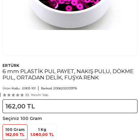
ERTÜRK
6 mm PLASTİK PUL PAYET, NAKIŞ PULU, DÖKME
PUL, ORTADAN DELİK, FUŞYA RENK
Ürün Kodu :
ER03-101
Barkod :
2006202013978
(0)
Yorum Yap
162,00
TL
Seçiniz
100 Gram
100 Gram
1 Kg
162,00 TL
1.080,00 TL