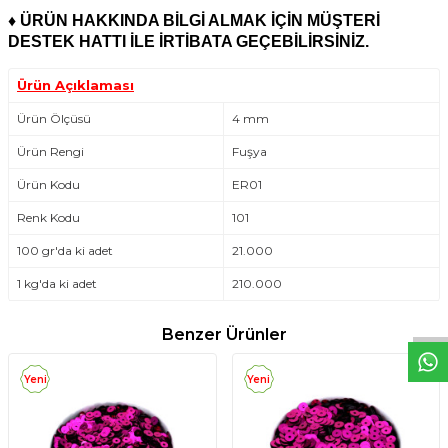
♦
ÜRÜN HAKKINDA BİLGİ ALMAK İÇİN MÜŞTERİ
DESTEK HATTI İLE İRTİBATA GEÇEBİLİRSİNİZ.
Ürün Açıklaması
Ürün Ölçüsü
4 mm
Ürün Rengi
Fuşya
Ürün Kodu
ER01
Renk Kodu
101
100 gr'da ki adet
21.000
W
h
t
s
a
p
p
D
e
s
e
H
a
t
t
1 kg'da ki adet
210.000
Benzer Ürünler
Yeni
Yeni