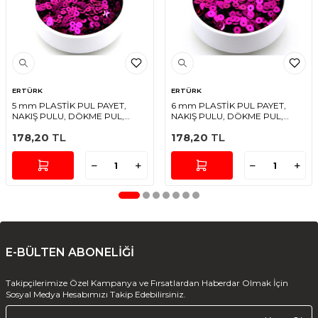
ERTÜRK
ERTÜRK
5 mm PLASTİK PUL PAYET,
6 mm PLASTİK PUL PAYET,
NAKIŞ PULU, DÖKME PUL,
NAKIŞ PULU, DÖKME PUL,
ORTADAN DELİK, FUŞYA RENK
ORTADAN DELİK, FUŞYA RENK
178,20
TL
178,20
TL
E-BÜLTEN ABONELİĞİ
Takipçilerimize Özel Kampanya ve Fırsatlardan Haberdar Olmak İçin
Sosyal Medya Hesabımızı Takip Edebilirsiniz.