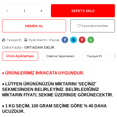
SEPETE EKLE
HEMEN AL
Favorilerime Ekle
Tavsiye Et
Fiyat Alarmı
Paylaş
Daha Fazla
- ORTADAN DELİK
Ürün Açıklaması
Ödeme Seçenekleri
Tavsiye Et
İ
♦ ÜRÜNLERİMİZ İHRACATA UYGUNDUR.
♦ LÜTFEN ÜRÜNÜNÜZÜN MİKTARINI 'SEÇİNİZ'
SEKMESİNDEN BELİRLEYİNİZ. BELİRLEDİĞİNİZ
MİKTARIN FİYATI, SEKME ÜZERİNDE GÖRÜNECEKTİR.
♦ 1 KG SEÇİM, 100 GRAM SEÇİME GÖRE % 40 DAHA
UCUZDUR.