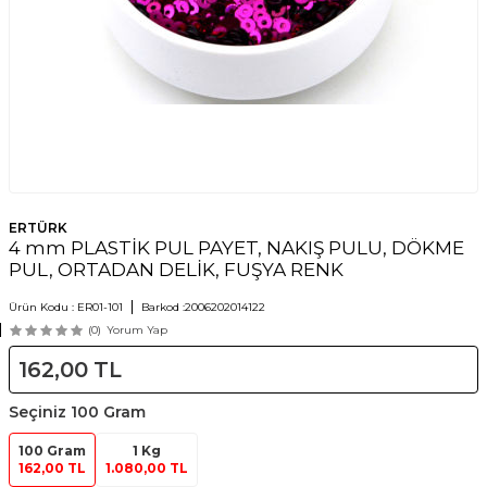
ERTÜRK
4 mm PLASTİK PUL PAYET, NAKIŞ PULU, DÖKME
PUL, ORTADAN DELİK, FUŞYA RENK
Ürün Kodu :
ER01-101
Barkod :
2006202014122
(0)
Yorum Yap
162,00
TL
Seçiniz
100 Gram
100 Gram
1 Kg
162,00 TL
1.080,00 TL