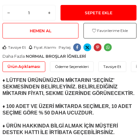
SEPETE EKLE
HEMEN AL
Favorilerime Ekle
Tavsiye Et
Fiyat Alarmı
Paylaş
Daha Fazla
NORMAL BROŞLAR İĞNELERİ
Ürün Açıklaması
Ödeme Seçenekleri
Tavsiye Et
İ
♦ LÜTFEN ÜRÜNÜNÜZÜN MİKTARINI 'SEÇİNİZ'
SEKMESİNDEN BELİRLEYİNİZ. BELİRLEDİĞİNİZ
MİKTARIN FİYATI, SEKME ÜZERİNDE GÖRÜNECEKTİR.
♦ 100 ADET VE ÜZERİ MİKTARDA SEÇİMLER, 10 ADET
SEÇİME GÖRE % 50 DAHA UCUZDUR.
♦ ÜRÜN HAKKINDA BİLGİ ALMAK İÇİN MÜŞTERİ
DESTEK HATTI İLE İRTİBATA GEÇEBİLİRSİNİZ.