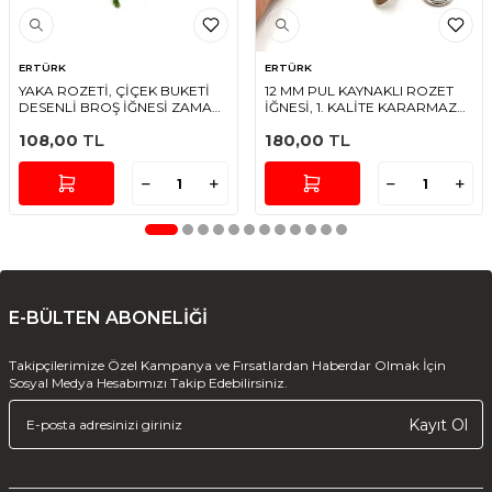
ERTÜRK
ERTÜRK
YAKA ROZETİ, ÇİÇEK BUKETİ
12 MM PUL KAYNAKLI ROZET
DESENLİ BROŞ İĞNESİ ZAMAK
İĞNESİ, 1. KALİTE KARARMAZ
DÖKÜM, 1. KALİTE KARARMAZ
RODYUM KAPLAMA
108,00
TL
180,00
TL
LAK KAPLAMA
E-BÜLTEN ABONELİĞİ
Takipçilerimize Özel Kampanya ve Fırsatlardan Haberdar Olmak İçin
Sosyal Medya Hesabımızı Takip Edebilirsiniz.
Kayıt Ol