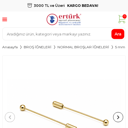
3000 TL ve Üzeri
KARGO BEDAVA!
0
Ara
Anasayfa
BROŞ İĞNELERİ
NORMAL BROŞLAR İĞNELERİ
5 mm M