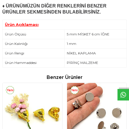
♦ ÜRÜNÜMÜZÜN DİĞER RENKLERİNİ BENZER
ÜRÜNLER SEKMESİNDEN BULABİLİRSİNİZ.
Ürün Açıklaması
Ürün Ölçüsü
5 mm MİSKET 6 cm İĞNE
Ürün Kalınlığı
1 mm
Ürün Rengi
NİKEL KAPLAMA
Ürün Hammaddesi
PİRİNÇ MALZEME
W
h
t
s
a
p
p
D
e
s
e
H
a
t
t
Benzer Ürünler
Yeni
Yeni