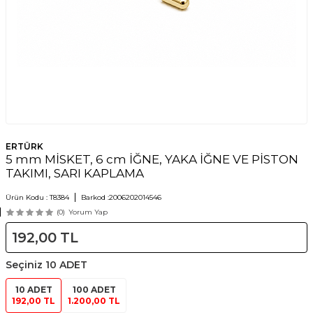
ERTÜRK
5 mm MİSKET, 6 cm İĞNE, YAKA İĞNE VE PİSTON
TAKIMI, SARI KAPLAMA
Ürün Kodu :
T8384
Barkod :
2006202014546
(0)
Yorum Yap
192,00
TL
Seçiniz
10 ADET
10 ADET
100 ADET
192,00 TL
1.200,00 TL