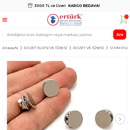
3000 TL ve Üzeri
KARGO BEDAVA!
0
Ara
Anasayfa
ROZET KLİPSİ VE İĞNESİ
ROZET VE İĞNESİ
12 MM PUL