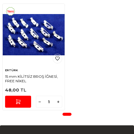
Yeni
ERTÜRK
15 mm KİLİTSİZ BROŞ İĞNESİ,
FREE NİKEL
48,00
TL