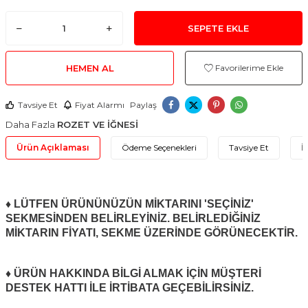
SEPETE EKLE
HEMEN AL
Favorilerime Ekle
Tavsiye Et
Fiyat Alarmı
Paylaş
Daha Fazla
ROZET VE İĞNESİ
Ürün Açıklaması
Ödeme Seçenekleri
Tavsiye Et
İ
♦ LÜTFEN ÜRÜNÜNÜZÜN MİKTARINI 'SEÇİNİZ'
SEKMESİNDEN BELİRLEYİNİZ. BELİRLEDİĞİNİZ
MİKTARIN FİYATI, SEKME ÜZERİNDE GÖRÜNECEKTİR.
♦ ÜRÜN HAKKINDA BİLGİ ALMAK İÇİN MÜŞTERİ
DESTEK HATTI İLE İRTİBATA GEÇEBİLİRSİNİZ.