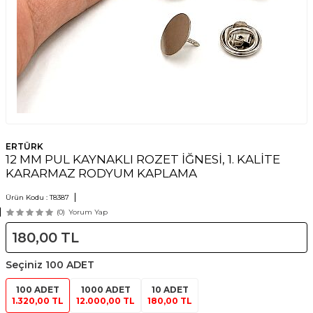
ERTÜRK
12 MM PUL KAYNAKLI ROZET İĞNESİ, 1. KALİTE
KARARMAZ RODYUM KAPLAMA
Ürün Kodu :
T8387
(0)
Yorum Yap
180,00
TL
Seçiniz
100 ADET
100 ADET
1000 ADET
10 ADET
1.320,00 TL
12.000,00 TL
180,00 TL