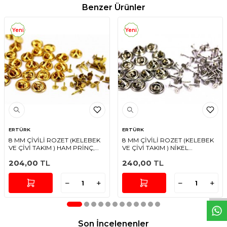
Benzer Ürünler
Yeni
Yeni
ERTÜRK
ERTÜRK
8 MM ÇİVİLİ ROZET (KELEBEK
8 MM ÇİVİLİ ROZET (KELEBEK
VE ÇİVİ TAKIM ) HAM PRİNÇ,
VE ÇİVİ TAKIM ) NİKEL
#278H
KAPLAMA, #278N
W
h
t
s
a
p
p
D
e
s
e
H
a
t
t
204,00
TL
240,00
TL
Son İncelenenler