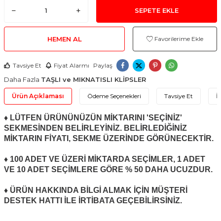
SEPETE EKLE
HEMEN AL
Favorilerime Ekle
Tavsiye Et
Fiyat Alarmı
Paylaş
Daha Fazla
TAŞLI ve MIKNATISLI KLİPSLER
Ürün Açıklaması
Ödeme Seçenekleri
Tavsiye Et
İ
♦ LÜTFEN ÜRÜNÜNÜZÜN MİKTARINI 'SEÇİNİZ'
SEKMESİNDEN BELİRLEYİNİZ. BELİRLEDİĞİNİZ
MİKTARIN FİYATI, SEKME ÜZERİNDE GÖRÜNECEKTİR.
♦ 100 ADET VE ÜZERİ MİKTARDA SEÇİMLER, 1 ADET
VE 10 ADET SEÇİMLERE GÖRE % 50 DAHA UCUZDUR.
♦ ÜRÜN HAKKINDA BİLGİ ALMAK İÇİN MÜŞTERİ
DESTEK HATTI İLE İRTİBATA GEÇEBİLİRSİNİZ.