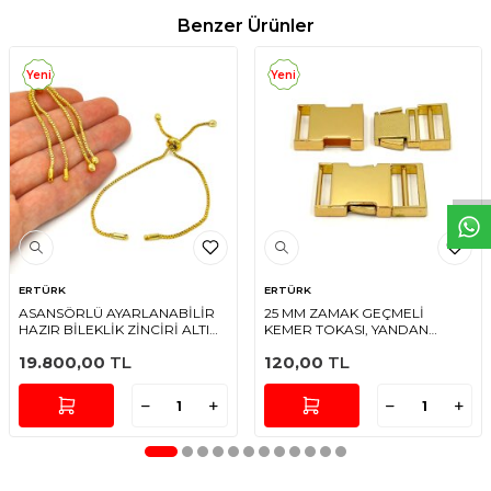
Benzer Ürünler
Yeni
Yeni
W
h
t
s
a
p
p
D
e
s
e
H
a
t
t
ERTÜRK
ERTÜRK
ASANSÖRLÜ AYARLANABİLİR
25 MM ZAMAK GEÇMELİ
HAZIR BİLEKLİK ZİNCİRİ ALTIN
KEMER TOKASI, YANDAN
KAPLAMA
BASMALI TOKA SARI KAPLAMA
19.800,00
TL
120,00
TL