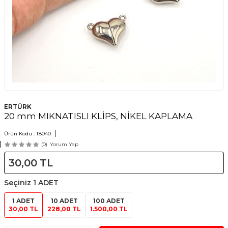
ERTÜRK
20 mm MIKNATISLI KLİPS, NİKEL KAPLAMA
Ürün Kodu :
T8040
(0)
Yorum Yap
30,00
TL
Seçiniz
1 ADET
1 ADET
10 ADET
100 ADET
30,00 TL
228,00 TL
1.500,00 TL