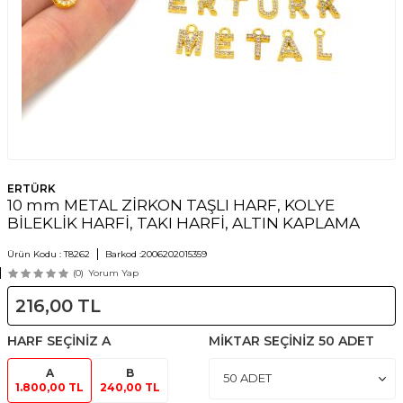
ERTÜRK
10 mm METAL ZİRKON TAŞLI HARF, KOLYE
BİLEKLİK HARFİ, TAKI HARFİ, ALTIN KAPLAMA
Ürün Kodu :
T8262
Barkod :
2006202015359
(0)
Yorum Yap
216,00
TL
HARF SEÇİNİZ
A
MİKTAR SEÇİNİZ
50 ADET
A
B
1.800,00 TL
240,00 TL