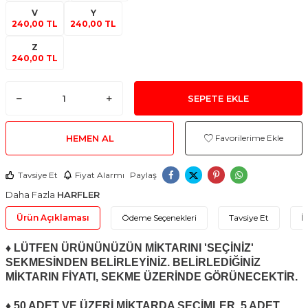
V
Y
240,00 TL
240,00 TL
Z
240,00 TL
SEPETE EKLE
HEMEN AL
Favorilerime Ekle
Tavsiye Et
Fiyat Alarmı
Paylaş
Daha Fazla
HARFLER
Ürün Açıklaması
Ödeme Seçenekleri
Tavsiye Et
İ
♦ LÜTFEN ÜRÜNÜNÜZÜN MİKTARINI 'SEÇİNİZ'
SEKMESİNDEN BELİRLEYİNİZ. BELİRLEDİĞİNİZ
MİKTARIN FİYATI, SEKME ÜZERİNDE GÖRÜNECEKTİR.
♦ 50 ADET VE ÜZERİ MİKTARDA SEÇİMLER, 5 ADET