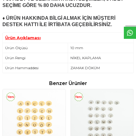
W
h
t
s
a
p
p
D
e
s
e
H
a
t
t
SEÇİME GÖRE % 80 DAHA UCUZDUR.
♦ ÜRÜN HAKKINDA BİLGİ ALMAK İÇİN MÜŞTERİ
DESTEK HATTI İLE İRTİBATA GEÇEBİLİRSİNİZ.
Ürün Açıklaması
Ürün Ölçüsü
10 mm
Ürün Rengi
NİKEL KAPLAMA
Ürün Hammaddesi
ZAMAK DÖKÜM
Benzer Ürünler
Yeni
Yeni