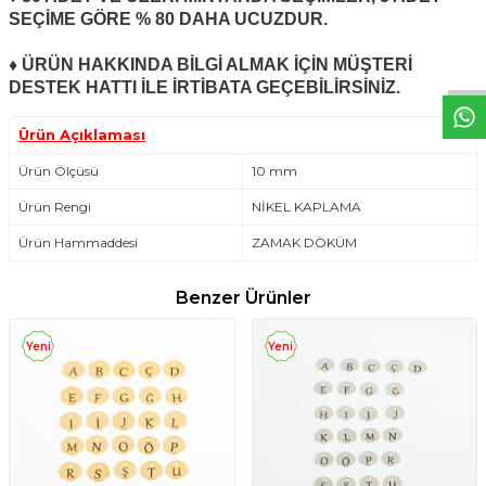
W
h
t
s
a
p
p
D
e
s
e
H
a
t
t
SEÇİME GÖRE % 80 DAHA UCUZDUR.
♦ ÜRÜN HAKKINDA BİLGİ ALMAK İÇİN MÜŞTERİ
DESTEK HATTI İLE İRTİBATA GEÇEBİLİRSİNİZ.
Ürün Açıklaması
Ürün Ölçüsü
10 mm
Ürün Rengi
NİKEL KAPLAMA
Ürün Hammaddesi
ZAMAK DÖKÜM
Benzer Ürünler
Yeni
Yeni