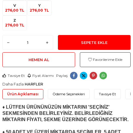
V
Y
276,00 TL
276,00 TL
Z
276,00 TL
SEPETE EKLE
HEMEN AL
Favorilerime Ekle
Tavsiye Et
Fiyat Alarmı
Paylaş
Daha Fazla
HARFLER
Ürün Açıklaması
Ödeme Seçenekleri
Tavsiye Et
İ
♦ LÜTFEN ÜRÜNÜNÜZÜN MİKTARINI 'SEÇİNİZ'
SEKMESİNDEN BELİRLEYİNİZ. BELİRLEDİĞİNİZ
MİKTARIN FİYATI, SEKME ÜZERİNDE GÖRÜNECEKTİR.
♦ 50 ADET VE ÜZERİ MİKTARDA SEÇİMLER, 5 ADET