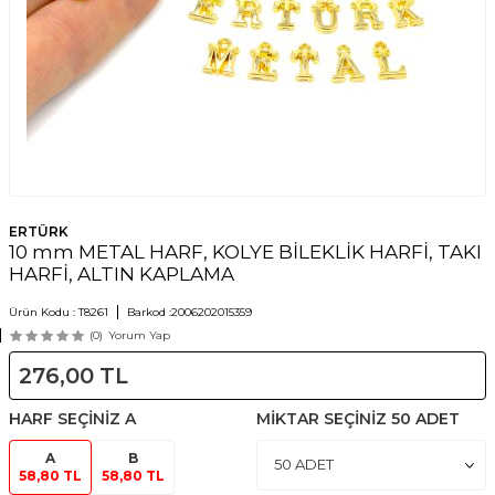
ERTÜRK
10 mm METAL HARF, KOLYE BİLEKLİK HARFİ, TAKI
HARFİ, ALTIN KAPLAMA
Ürün Kodu :
T8261
Barkod :
2006202015359
(0)
Yorum Yap
276,00
TL
HARF SEÇİNİZ
A
MİKTAR SEÇİNİZ
50 ADET
A
B
58,80 TL
58,80 TL