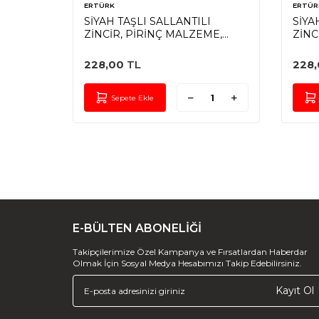
ERTÜRK
ERTÜR
NCİR,
SİYAH TAŞLI SALLANTILI
SİYA
DYUM
ZİNCİR, PİRİNÇ MALZEME,
ZİNC
RODYUM KAPLAMA
ALTI
228,00
TL
228,
Sepete Ekle
E-BÜLTEN ABONELİĞİ
Takipçilerimize Özel Kampanya ve Fırsatlardan Haberdar
Olmak İçin Sosyal Medya Hesabımızı Takip Edebilirsiniz.
Kayıt Ol