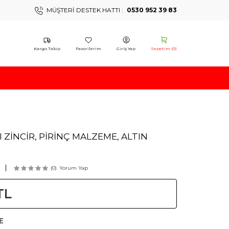
MÜŞTERI DESTEK HATTI :
0530 952 39 83
Kargo Takip
Favorilerim
Giriş Yap
Sepetim (
0
)
 ZİNCİR, PİRİNÇ MALZEME, ALTIN
(0)
Yorum Yap
TL
E