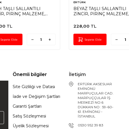
K
ERTÜRK
H TAŞLI SALLANTILI
BEYAZ TAŞLI SALLANTILI
İR, PİRİNÇ MALZEME,
ZİNCİR, PİRİNÇ MALZEME
N KAPLAMA
RODYUM KAPLAMA
00
TL
228,00
TL
Sepete Ekle
Sepete Ekle
Önemli bilgiler
İletişim
ERTÜRK AKSESUAR
Site Gizliliği ve Datası
EMİNÖNÜ
MARPUÇULAR CAD.
İade ve Değişim Şartları
MARPUÇÇULAR İŞ
MERKEZİ NO:6
Garanti Şartları
DÜKKAN NO : 59-60-
61. EMİNÖNÜ -
Satış Sözleşmesi
İSTANBUL
0530 952 39 83
Üyelik Sözleşmesi