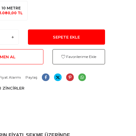
10 METRE
1.080,00 TL
SEPETE EKLE
MEN AL
Favorilerime Ekle
Fiyat Alarmı
Paylaş
I ZİNCİRLER
RIN FİYATI, SEKME ÜZERİNDE