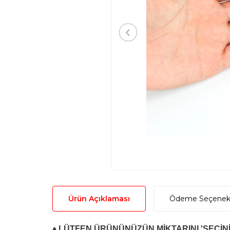
Ürün Açıklaması
Ödeme Seçenekl
♦ LÜTFEN ÜRÜNÜNÜZÜN MİKTARINI 'SEÇİNİ