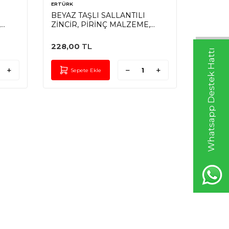
ERTÜRK
ERTÜRK
BEYAZ TAŞLI SALLANTILI
MOR TA
,
ZİNCİR, PİRİNÇ MALZEME,
MALZE
ALTIN KAPLAMA
KAPLA
228,00
TL
162,00
Whatsapp Destek Hattı
Sepete Ekle
Sep