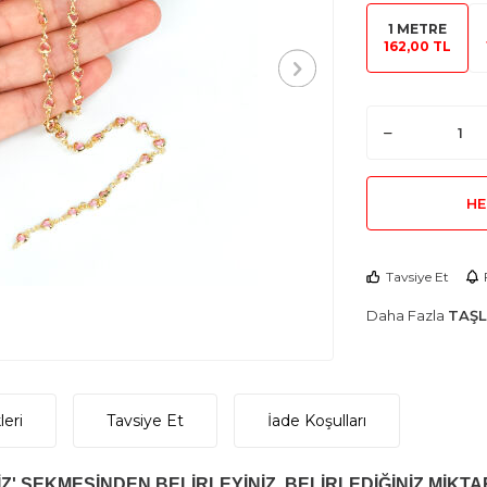
1 METRE
162,00 TL
HE
Tavsiye Et
Daha Fazla
TAŞL
eri
Tavsiye Et
İade Koşulları
Z' SEKMESİNDEN BELİRLEYİNİZ. BELİRLEDİĞİNİZ MİKTA