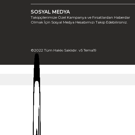
SOSYAL MEDYA
Takipçilerimize Özel Kampanya ve Fırsatlardan Haberdar
Olmak İçin Sosyal Medya Hesabımızı Takip Edebilirsiniz.
©2022 Tüm Hakkı Saklıdır. v5 Tema19