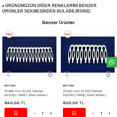
♦ ÜRÜNÜMÜZÜN DİĞER RENKLERİNİ BENZER
ÜRÜNLER SEKMESİNDEN BULABİLİRSİNİZ.
Benzer Ürünler
Yeni
Yeni
W
h
t
s
a
p
p
D
e
s
e
H
a
t
t
ERTÜRK
ERTÜRK
37x88 mm 15 DİŞ TARAK
37x60 mm 10 DİŞ TARAK
MODELİ NİKEL KAPLAMALI
MODELİ NİKEL KAPLAMALI
PRİNÇ, #1203N-15
PRİNÇ, #1203N
840,00
TL
600,00
TL