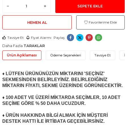
SEPETE EKLE
HEMEN AL
Favorilerime Ekle
Tavsiye Et
Fiyat Alarmı
Paylaş
Daha Fazla
TARAKLAR
Ürün Açıklaması
Ödeme Seçenekleri
Tavsiye Et
İ
♦ LÜTFEN ÜRÜNÜNÜZÜN MİKTARINI 'SEÇİNİZ'
SEKMESİNDEN BELİRLEYİNİZ. BELİRLEDİĞİNİZ
MİKTARIN FİYATI, SEKME ÜZERİNDE GÖRÜNECEKTİR.
♦ 100 ADET VE ÜZERİ MİKTARDA SEÇİMLER, 10 ADET
SEÇİME GÖRE % 50 DAHA UCUZDUR.
♦ ÜRÜN HAKKINDA BİLGİ ALMAK İÇİN MÜŞTERİ
DESTEK HATTI İLE İRTİBATA GEÇEBİLİRSİNİZ.