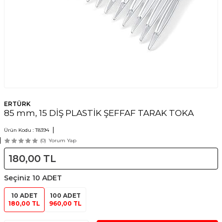
ERTÜRK
85 mm, 15 DİŞ PLASTİK ŞEFFAF TARAK TOKA
Ürün Kodu :
T8394
(0)
Yorum Yap
180,00
TL
Seçiniz
10 ADET
10 ADET
100 ADET
180,00 TL
960,00 TL