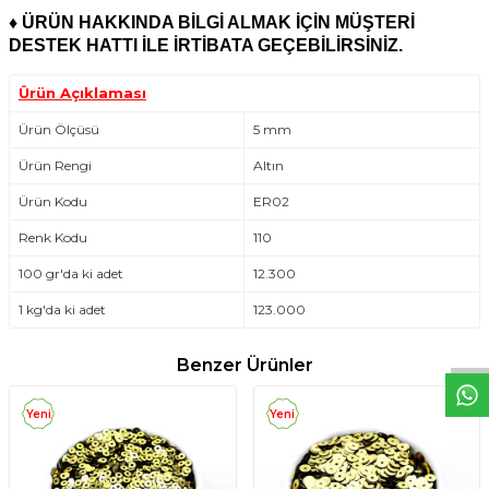
♦
ÜRÜN HAKKINDA BİLGİ ALMAK İÇİN MÜŞTERİ
DESTEK HATTI İLE İRTİBATA GEÇEBİLİRSİNİZ.
Ürün Açıklaması
Ürün Ölçüsü
5 mm
Ürün Rengi
Altın
Ürün Kodu
ER02
Renk Kodu
110
100 gr'da ki adet
12.300
W
h
t
s
a
p
p
D
e
s
e
H
a
t
t
1 kg'da ki adet
123.000
Benzer Ürünler
Yeni
Yeni