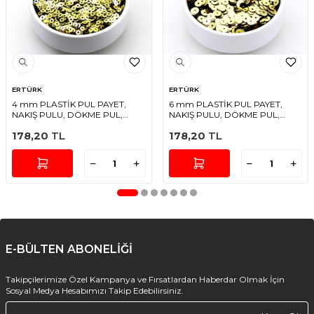
ERTÜRK
ERTÜRK
4 mm PLASTİK PUL PAYET,
6 mm PLASTİK PUL PAYET,
NAKIŞ PULU, DÖKME PUL,
NAKIŞ PULU, DÖKME PUL,
ORTADAN DELİK, ALTIN RENK
ORTADAN DELİK, ALTIN RENK
178,20
TL
178,20
TL
E-BÜLTEN ABONELİĞİ
Takipçilerimize Özel Kampanya ve Fırsatlardan Haberdar Olmak İçin
Sosyal Medya Hesabımızı Takip Edebilirsiniz.