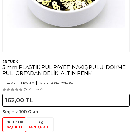
ERTÜRK
5 mm PLASTİK PUL PAYET, NAKIŞ PULU, DÖKME
PUL, ORTADAN DELİK, ALTIN RENK
Ürün Kodu :
ER02-110
Barkod :
2006202014034
(0)
Yorum Yap
162,00
TL
Seçiniz
100 Gram
100 Gram
1 Kg
162,00 TL
1.080,00 TL