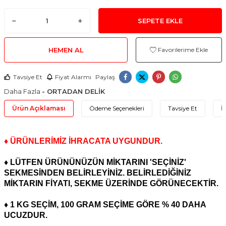
SEPETE EKLE
HEMEN AL
Favorilerime Ekle
Tavsiye Et
Fiyat Alarmı
Paylaş
Daha Fazla
- ORTADAN DELİK
Ürün Açıklaması
Ödeme Seçenekleri
Tavsiye Et
İ
♦ ÜRÜNLERİMİZ İHRACATA UYGUNDUR.
♦ LÜTFEN ÜRÜNÜNÜZÜN MİKTARINI 'SEÇİNİZ'
SEKMESİNDEN BELİRLEYİNİZ. BELİRLEDİĞİNİZ
MİKTARIN FİYATI, SEKME ÜZERİNDE GÖRÜNECEKTİR.
♦ 1 KG SEÇİM, 100 GRAM SEÇİME GÖRE % 40 DAHA
UCUZDUR.