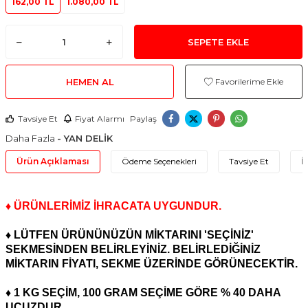
162,00 TL
1.080,00 TL
SEPETE EKLE
HEMEN AL
Favorilerime Ekle
Tavsiye Et
Fiyat Alarmı
Paylaş
Daha Fazla
- YAN DELİK
Ürün Açıklaması
Ödeme Seçenekleri
Tavsiye Et
İ
♦ ÜRÜNLERİMİZ İHRACATA UYGUNDUR.
♦ LÜTFEN ÜRÜNÜNÜZÜN MİKTARINI 'SEÇİNİZ'
SEKMESİNDEN BELİRLEYİNİZ. BELİRLEDİĞİNİZ
MİKTARIN FİYATI, SEKME ÜZERİNDE GÖRÜNECEKTİR.
♦ 1 KG SEÇİM, 100 GRAM SEÇİME GÖRE % 40 DAHA
UCUZDUR.