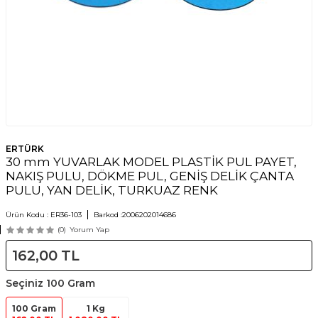
ERTÜRK
30 mm YUVARLAK MODEL PLASTİK PUL PAYET,
NAKIŞ PULU, DÖKME PUL, GENİŞ DELİK ÇANTA
PULU, YAN DELİK, TURKUAZ RENK
Ürün Kodu :
ER36-103
Barkod :
2006202014686
(0)
Yorum Yap
162,00
TL
Seçiniz
100 Gram
100 Gram
1 Kg