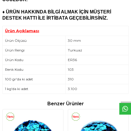
♦
ÜRÜN HAKKINDA BİLGİ ALMAK İÇİN MÜŞTERİ
DESTEK HATTI İLE İRTİBATA GEÇEBİLİRSİNİZ.
Ürün Açıklaması
Ürün Ölçüsü
30 mm
Ürün Rengi
Turkuaz
Ürün Kodu
ER36
Renk Kodu
103
W
h
t
s
a
p
p
D
e
s
e
H
a
t
t
100 gr'da ki adet
310
1 kg'da ki adet
3.100
Benzer Ürünler
Yeni
Yeni