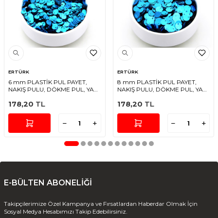
ERTÜRK
ERTÜRK
6 mm PLASTİK PUL PAYET,
8 mm PLASTİK PUL PAYET,
NAKIŞ PULU, DÖKME PUL, YAN
NAKIŞ PULU, DÖKME PUL, YAN
DELİK, TURKUAZ RENK
DELİK, TURKUAZ RENK
178,20
TL
178,20
TL
E-BÜLTEN ABONELİĞİ
Takipçilerimize Özel Kampanya ve Fırsatlardan Haberdar Olmak İçin
Sosyal Medya Hesabımızı Takip Edebilirsiniz.