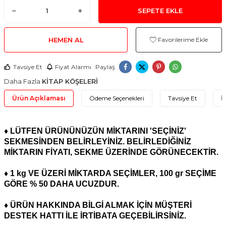
SEPETE EKLE
HEMEN AL
Favorilerime Ekle
Tavsiye Et
Fiyat Alarmı
Paylaş
Daha Fazla
KİTAP KÖŞELERİ
Ürün Açıklaması
Ödeme Seçenekleri
Tavsiye Et
İ
♦ LÜTFEN ÜRÜNÜNÜZÜN MİKTARINI 'SEÇİNİZ'
SEKMESİNDEN BELİRLEYİNİZ. BELİRLEDİĞİNİZ
MİKTARIN FİYATI, SEKME ÜZERİNDE GÖRÜNECEKTİR.
♦ 1 kg VE ÜZERİ MİKTARDA SEÇİMLER, 100 gr SEÇİME
GÖRE % 50 DAHA UCUZDUR.
♦
ÜRÜN HAKKINDA BİLGİ ALMAK İÇİN MÜŞTERİ
DESTEK HATTI İLE İRTİBATA GEÇEBİLİRSİNİZ.