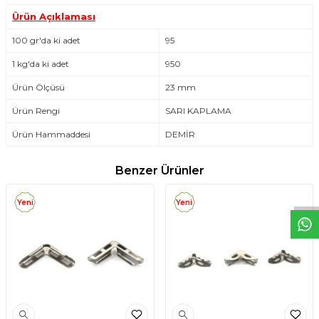
Ürün Açıklaması
100 gr'da ki adet
95
1 kg'da ki adet
950
Ürün Ölçüsü
23 mm
Ürün Rengi
SARI KAPLAMA
Ürün Hammaddesi
DEMİR
W
h
t
s
a
p
p
D
e
s
e
H
a
t
t
Benzer Ürünler
Yeni
Yeni