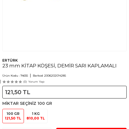
ERTÜRK
23 mm KİTAP KÖŞESİ, DEMİR SARI KAPLAMALI
Ürün Kodu :
T4655
Barkod :
2006202014285
(0)
Yorum Yap
121,50
TL
MİKTAR SEÇİNİZ
100 GR
100 GR
1 KG
121,50 TL
810,00 TL