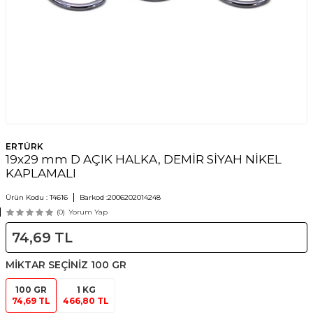
ERTÜRK
19x29 mm D AÇIK HALKA, DEMİR SİYAH NİKEL
KAPLAMALI
Ürün Kodu :
T4616
Barkod :
2006202014248
(0)
Yorum Yap
74,69
TL
MİKTAR SEÇİNİZ
100 GR
100 GR
1 KG
74,69 TL
466,80 TL