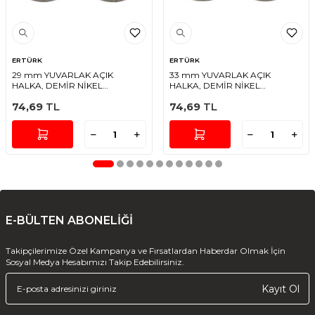
ERTÜRK
ERTÜRK
29 mm YUVARLAK AÇIK
33 mm YUVARLAK AÇIK
HALKA, DEMİR NİKEL
HALKA, DEMİR NİKEL
KAPLAMALI
KAPLAMALI
74,69
TL
74,69
TL
E-BÜLTEN ABONELİĞİ
Takipçilerimize Özel Kampanya ve Fırsatlardan Haberdar Olmak İçin
Sosyal Medya Hesabımızı Takip Edebilirsiniz.
Kayıt Ol