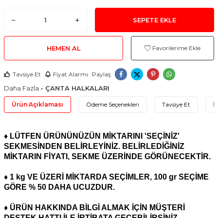
SEPETE EKLE
HEMEN AL
Favorilerime Ekle
Tavsiye Et
Fiyat Alarmı
Paylaş
Daha Fazla
- ÇANTA HALKALARI
Ürün Açıklaması
Ödeme Seçenekleri
Tavsiye Et
İ
♦ LÜTFEN ÜRÜNÜNÜZÜN MİKTARINI 'SEÇİNİZ'
SEKMESİNDEN BELİRLEYİNİZ. BELİRLEDİĞİNİZ
MİKTARIN FİYATI, SEKME ÜZERİNDE GÖRÜNECEKTİR.
♦ 1 kg VE ÜZERİ MİKTARDA SEÇİMLER, 100 gr SEÇİME
GÖRE % 50 DAHA UCUZDUR.
♦
ÜRÜN HAKKINDA BİLGİ ALMAK İÇİN MÜŞTERİ
DESTEK HATTI İLE İRTİBATA GEÇEBİLİRSİNİZ.