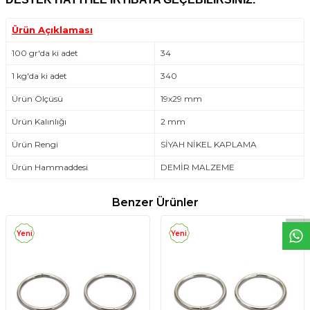
Ürün Açıklaması
100 gr′da ki adet
34
1 kg'da ki adet
340
Ürün Ölçüsü
19x29 mm
Ürün Kalınlığı
2 mm
Ürün Rengi
SİYAH NİKEL KAPLAMA
W
h
t
s
a
p
p
D
e
s
e
H
a
t
t
Ürün Hammaddesi
DEMİR MALZEME
Benzer Ürünler
Yeni
Yeni