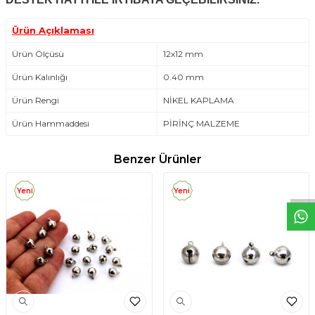
Ürün Açıklaması
Ürün Ölçüsü
12x12 mm
Ürün Kalınlığı
0.40 mm
Ürün Rengi
NİKEL KAPLAMA
Ürün Hammaddesi
PİRİNÇ MALZEME
W
h
t
s
a
p
p
D
e
s
e
H
a
t
t
Benzer Ürünler
Yeni
Yeni