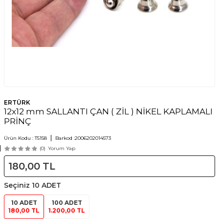
ERTÜRK
12x12 mm SALLANTI ÇAN ( ZİL ) NİKEL KAPLAMALI
PRİNÇ
Ürün Kodu :
T5158
Barkod :
2006202014573
(0)
Yorum Yap
180,00
TL
Seçiniz
10 ADET
10 ADET
100 ADET
180,00 TL
1.200,00 TL