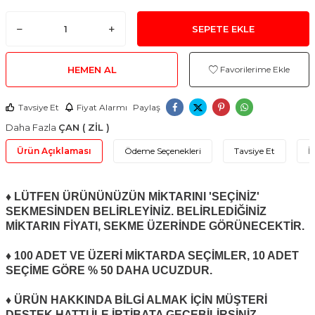
SEPETE EKLE
HEMEN AL
Favorilerime Ekle
Tavsiye Et
Fiyat Alarmı
Paylaş
Daha Fazla
ÇAN ( ZİL )
Ürün Açıklaması
Ödeme Seçenekleri
Tavsiye Et
İ
♦ LÜTFEN ÜRÜNÜNÜZÜN MİKTARINI 'SEÇİNİZ'
SEKMESİNDEN BELİRLEYİNİZ. BELİRLEDİĞİNİZ
MİKTARIN FİYATI, SEKME ÜZERİNDE GÖRÜNECEKTİR.
♦ 100 ADET VE ÜZERİ MİKTARDA SEÇİMLER, 10 ADET
SEÇİME GÖRE % 50 DAHA UCUZDUR.
♦ ÜRÜN HAKKINDA BİLGİ ALMAK İÇİN MÜŞTERİ
DESTEK HATTI İLE İRTİBATA GEÇEBİLİRSİNİZ.