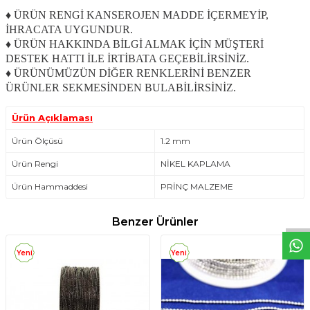
♦ ÜRÜN RENGİ KANSEROJEN MADDE İÇERMEYİP,
İHRACATA UYGUNDUR.
♦ ÜRÜN HAKKINDA BİLGİ ALMAK İÇİN MÜŞTERİ
DESTEK HATTI İLE İRTİBATA GEÇEBİLİRSİNİZ.
♦ ÜRÜNÜMÜZÜN DİĞER RENKLERİNİ BENZER
ÜRÜNLER SEKMESİNDEN BULABİLİRSİNİZ.
Ürün Açıklaması
Ürün Ölçüsü
1.2 mm
Ürün Rengi
NİKEL KAPLAMA
W
h
t
s
a
p
p
D
e
s
e
H
a
t
t
Ürün Hammaddesi
PRİNÇ MALZEME
Benzer Ürünler
Yeni
Yeni