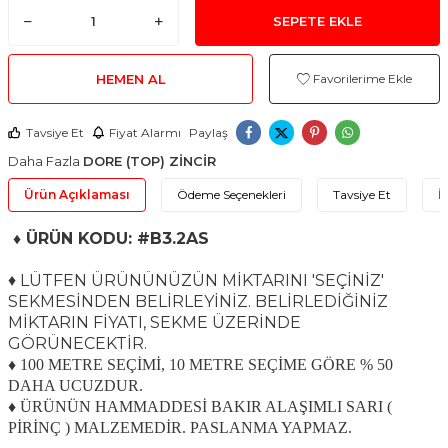
SEPETE EKLE
HEMEN AL
Favorilerime Ekle
Tavsiye Et
Fiyat Alarmı
Paylaş
Daha Fazla
DORE (TOP) ZİNCİR
Ürün Açıklaması
Ödeme Seçenekleri
Tavsiye Et
İ
♦ ÜRÜN KODU: #B3.2AS
♦ LÜTFEN ÜRÜNÜNÜZÜN MİKTARINI 'SEÇİNİZ'
SEKMESİNDEN BELİRLEYİNİZ. BELİRLEDİĞİNİZ
MİKTARIN FİYATI, SEKME ÜZERİNDE
GÖRÜNECEKTİR.
♦ 100 METRE SEÇİMİ, 10 METRE SEÇİME GÖRE % 50
DAHA UCUZDUR.
♦ ÜRÜNÜN HAMMADDESİ BAKIR ALAŞIMLI SARI (
PİRİNÇ ) MALZEMEDİR. PASLANMA YAPMAZ.