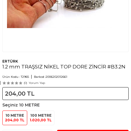
ERTÜRK
1.2 mm TRAŞSIZ NİKEL TOP DORE ZİNCİR #B3.2N
Ürün Kodu :
T2965
Barkod :
2006202012661
(0)
Yorum Yap
204,00
TL
Seçiniz
10 METRE
10 METRE
100 METRE
204,00 TL
1.020,00 TL