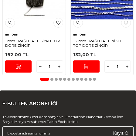
ERTÜRK
ERTÜRK
1 mm TRAŞLI FREE SİYAH TOP
1.2 mm TRAŞLI FREE NİKEL
DORE ZİNCİR
TOP DORE ZİNCİR
192,00
TL
132,00
TL
E-BÜLTEN ABONELİĞİ
Takipçilerimize Özel Kampanya ve Fırsatlardan Haberdar Olmak İçin
Sosyal Medya Hesabımızı Takip Edebilirsiniz.
Kayıt Ol