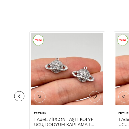
Yeni
Yeni
ERTÜRK
ERTÜR
KOLYE
1 Adet, ZİRCON TAŞLI KOLYE
1 Ad
 KALİTE
UCU, RODYUM KAPLAMA 1.
UCU,