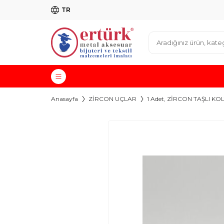
TR
Anasayfa
ZİRCON UÇLAR
1 Adet, ZİRCON TAŞLI K