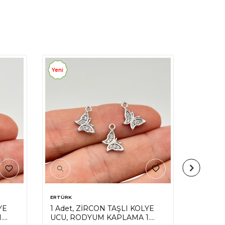
Yeni
Yeni
ERTÜRK
ERTÜRK
YE
1 Adet, ZİRCON TAŞLI KOLYE
1 Adet,
.
UCU, RODYUM KAPLAMA 1.
UCU, R