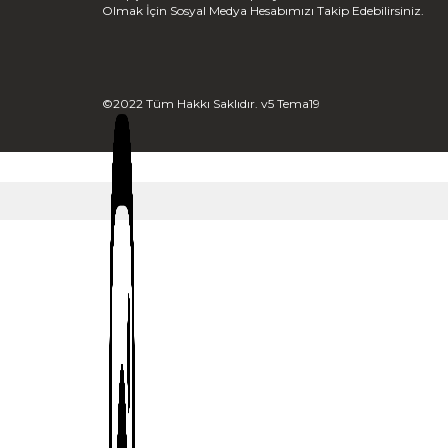
Olmak İçin Sosyal Medya Hesabımızı Takip Edebilirsiniz.
©2022 Tüm Hakkı Saklıdır. v5 Tema19