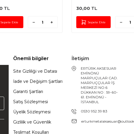
İTE KARARMAZ
KALİTE KARARMAZ
0
TL
30,00
TL
Sepete Ekle
Sepete Ekle
Önemli bilgiler
İletişim
ERTÜRK AKSESUAR
Site Gizliliği ve Datası
EMİNÖNÜ
MARPUÇULAR CAD.
İade ve Değişim Şartları
MARPUÇÇULAR İŞ
MERKEZİ NO:6
Garanti Şartları
DÜKKAN NO : 59-60-
61. EMİNÖNÜ -
Satış Sözleşmesi
İSTANBUL
0530 952 39 83
Üyelik Sözleşmesi
erturkmetalaksesuar@outloo
Gizlilik ve Güvenlik
Teslimat Koşulları