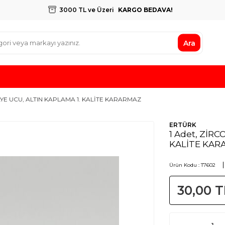
3000 TL ve Üzeri
KARGO BEDAVA!
Ara
OLYE UCU, ALTIN KAPLAMA 1. KALİTE KARARMAZ
ERTÜRK
1 Adet, ZİR
KALİTE KAR
Ürün Kodu :
T7602
30,00
T