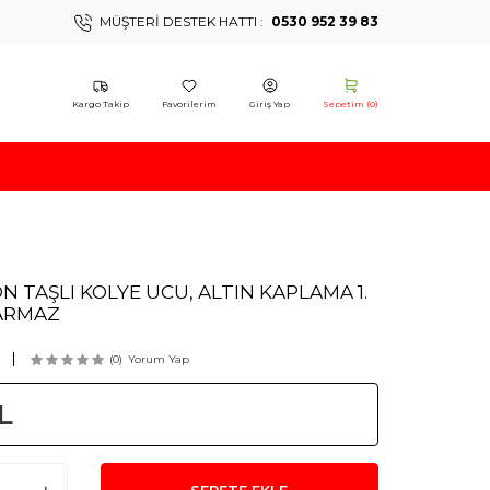
MÜŞTERI DESTEK HATTI :
0530 952 39 83
Kargo Takip
Favorilerim
Giriş Yap
Sepetim (
0
)
CON TAŞLI KOLYE UCU, ALTIN KAPLAMA 1.
ARMAZ
(0)
Yorum Yap
L
SEPETE EKLE