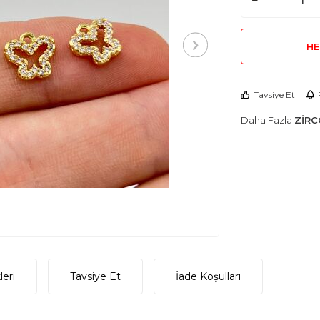
HE
Tavsiye Et
Daha Fazla
ZİRC
eri
Tavsiye Et
İade Koşulları