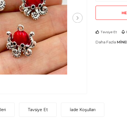
HE
Tavsiye Et
Daha Fazla
MİNE
eri
Tavsiye Et
İade Koşulları