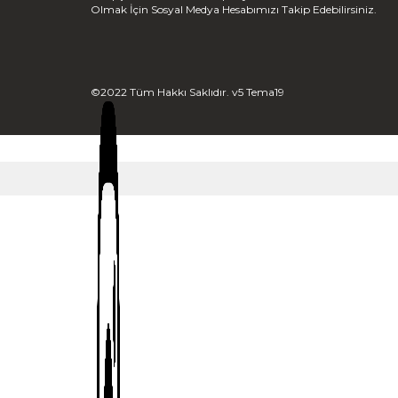
Olmak İçin Sosyal Medya Hesabımızı Takip Edebilirsiniz.
©2022 Tüm Hakkı Saklıdır. v5 Tema19