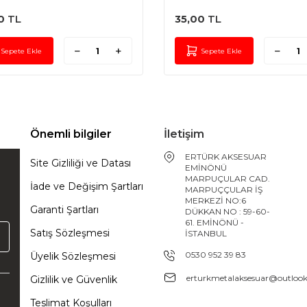
0
TL
35,00
TL
Sepete Ekle
Sepete Ekle
Önemli bilgiler
İletişim
ERTÜRK AKSESUAR
Site Gizliliği ve Datası
EMİNÖNÜ
MARPUÇULAR CAD.
İade ve Değişim Şartları
MARPUÇÇULAR İŞ
MERKEZİ NO:6
Garanti Şartları
DÜKKAN NO : 59-60-
61. EMİNÖNÜ -
Satış Sözleşmesi
İSTANBUL
0530 952 39 83
Üyelik Sözleşmesi
erturkmetalaksesuar@outloo
Gizlilik ve Güvenlik
Teslimat Koşulları