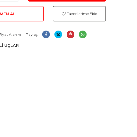
MEN AL
Favorilerime Ekle
Fiyat Alarmı
Paylaş
Lİ UÇLAR