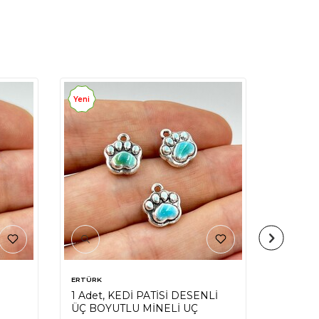
Yeni
Yeni
ERTÜRK
ERTÜRK
1 Adet, KEDİ PATİSİ DESENLİ
1 Adet,
ÜÇ BOYUTLU MİNELİ UÇ
ÜÇ BOY