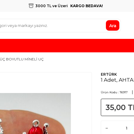
3000 TL ve Üzeri
KARGO BEDAVA!
Ara
 ÜÇ BOYUTLU MİNELİ UÇ
ERTÜRK
1 Adet, AHT
Ürün Kodu :
T6917
35,00
T