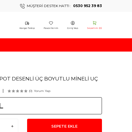
MÜŞTERI DESTEK HATTI :
0530 952 39 83
Kargo Takip
Favorilerim
Giriş Yap
Sepetim (
0
)
APOT DESENLİ ÜÇ BOYUTLU MİNELİ UÇ
(0)
Yorum Yap
L
SEPETE EKLE