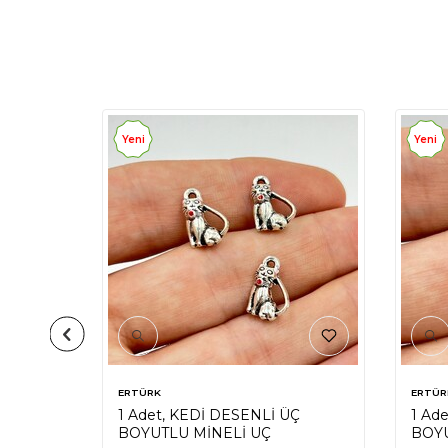
Yeni
Yeni
ERTÜRK
ERTÜR
 ÜÇ
1 Adet, KEDİ DESENLİ ÜÇ
1 Ad
BOYUTLU MİNELİ UÇ
BOYU