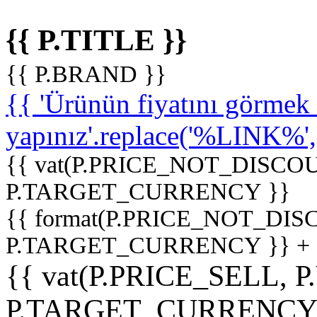
{{ P.TITLE }}
{{ P.BRAND }}
{{ 'Ürünün fiyatını görme
yapınız'.replace('%LINK%', '
{{ vat(P.PRICE_NOT_DISCOU
P.TARGET_CURRENCY }}
{{ format(P.PRICE_NOT_DI
P.TARGET_CURRENCY }} +
{{ vat(P.PRICE_SELL, P
P.TARGET_CURRENCY