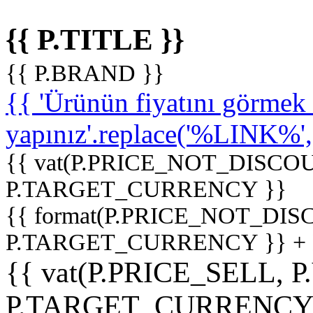
{{ P.TITLE }}
{{ P.BRAND }}
{{ 'Ürünün fiyatını görme
yapınız'.replace('%LINK%', '
{{ vat(P.PRICE_NOT_DISCOU
P.TARGET_CURRENCY }}
{{ format(P.PRICE_NOT_DI
P.TARGET_CURRENCY }} +
{{ vat(P.PRICE_SELL, P
P.TARGET_CURRENCY