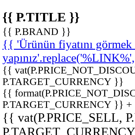
{{ P.TITLE }}
{{ P.BRAND }}
{{ 'Ürünün fiyatını görme
yapınız'.replace('%LINK%', '
{{ vat(P.PRICE_NOT_DISCOU
P.TARGET_CURRENCY }}
{{ format(P.PRICE_NOT_DI
P.TARGET_CURRENCY }} +
{{ vat(P.PRICE_SELL, P
P.TARGET_CURRENCY