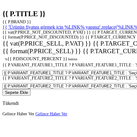
{{ P.TITLE }}
{{ P.BRAND }}
{{ 'Ürünün fiyatını görmek için %LINK% yapınız'.replace('%LINK%', 
{{ vat(P.PRICE_NOT_DISCOUNTED, P.VAT) }}
{{ P.TARGET_CURREN
{{ format(P.PRICE_NOT_DISCOUNTED) }}
{{ P.TARGET_CURRENCY 
{{ vat(P.PRICE_SELL, P.VAT) }}
{{ P.TARGET_
{{ format(P.PRICE_SELL) }}
{{ P.TARGET_CUR
{{ P.DISCOUNT_PERCENT }}
%
İndirim
{{ P.VARIANT_FEATURE1_TITLE ? P.VARIANT_FEATURE1_TITLE : 'Seç
{{ P.VARIANT_FEATURE2_TITLE ? P.VARIANT_FEATURE2_TITLE : 'Seç
Sepete Ekle
Tükendi
Gelince Haber Ver
Gelince Haber Ver