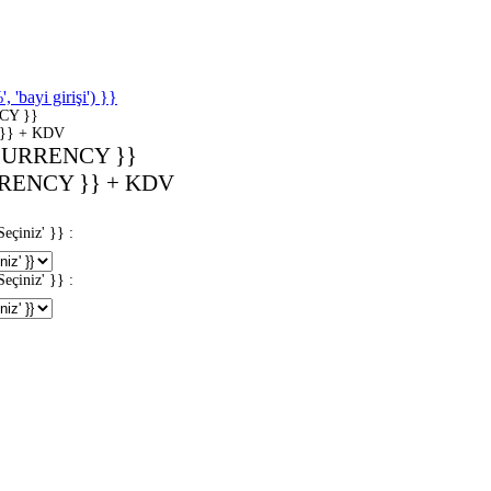
'bayi girişi') }}
CY }}
}} + KDV
CURRENCY }}
RENCY }} + KDV
iniz' }} :
iniz' }} :