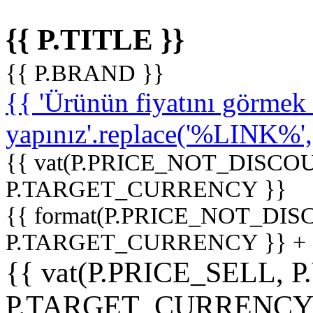
{{ P.TITLE }}
{{ P.BRAND }}
{{ 'Ürünün fiyatını görme
yapınız'.replace('%LINK%', '
{{ vat(P.PRICE_NOT_DISCOU
P.TARGET_CURRENCY }}
{{ format(P.PRICE_NOT_DI
P.TARGET_CURRENCY }} +
{{ vat(P.PRICE_SELL, P
P.TARGET_CURRENCY