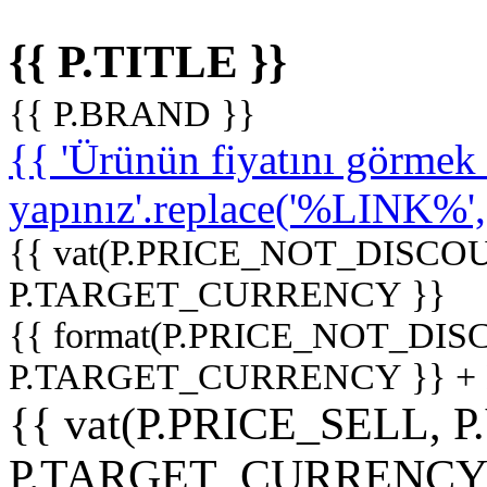
{{ P.TITLE }}
{{ P.BRAND }}
{{ 'Ürünün fiyatını görme
yapınız'.replace('%LINK%', '
{{ vat(P.PRICE_NOT_DISCOU
P.TARGET_CURRENCY }}
{{ format(P.PRICE_NOT_DI
P.TARGET_CURRENCY }} +
{{ vat(P.PRICE_SELL, P
P.TARGET_CURRENCY