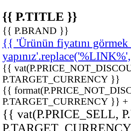
{{ P.TITLE }}
{{ P.BRAND }}
{{ 'Ürünün fiyatını görme
yapınız'.replace('%LINK%', '
{{ vat(P.PRICE_NOT_DISCOU
P.TARGET_CURRENCY }}
{{ format(P.PRICE_NOT_DI
P.TARGET_CURRENCY }} +
{{ vat(P.PRICE_SELL, P
P.TARGET_CURRENCY