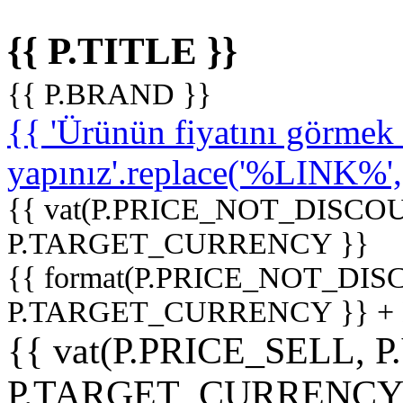
{{ P.TITLE }}
{{ P.BRAND }}
{{ 'Ürünün fiyatını görme
yapınız'.replace('%LINK%', '
{{ vat(P.PRICE_NOT_DISCOU
P.TARGET_CURRENCY }}
{{ format(P.PRICE_NOT_DI
P.TARGET_CURRENCY }} +
{{ vat(P.PRICE_SELL, P
P.TARGET_CURRENCY