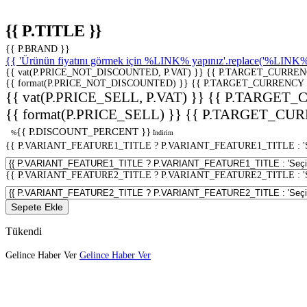
{{ P.TITLE }}
{{ P.BRAND }}
{{ 'Ürünün fiyatını görmek için %LINK% yapınız'.replace('%LINK%', 
{{ vat(P.PRICE_NOT_DISCOUNTED, P.VAT) }}
{{ P.TARGET_CURREN
{{ format(P.PRICE_NOT_DISCOUNTED) }}
{{ P.TARGET_CURRENCY 
{{ vat(P.PRICE_SELL, P.VAT) }}
{{ P.TARGET_
{{ format(P.PRICE_SELL) }}
{{ P.TARGET_CUR
{{ P.DISCOUNT_PERCENT }}
%
İndirim
{{ P.VARIANT_FEATURE1_TITLE ? P.VARIANT_FEATURE1_TITLE : 'Seç
{{ P.VARIANT_FEATURE2_TITLE ? P.VARIANT_FEATURE2_TITLE : 'Seç
Sepete Ekle
Tükendi
Gelince Haber Ver
Gelince Haber Ver