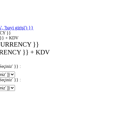
'bayi girişi') }}
CY }}
}} + KDV
CURRENCY }}
RENCY }} + KDV
iniz' }} :
iniz' }} :