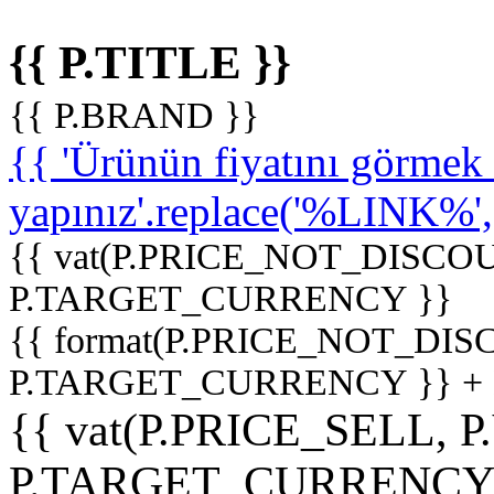
{{ P.TITLE }}
{{ P.BRAND }}
{{ 'Ürünün fiyatını görme
yapınız'.replace('%LINK%', '
{{ vat(P.PRICE_NOT_DISCOU
P.TARGET_CURRENCY }}
{{ format(P.PRICE_NOT_DI
P.TARGET_CURRENCY }} +
{{ vat(P.PRICE_SELL, P
P.TARGET_CURRENCY