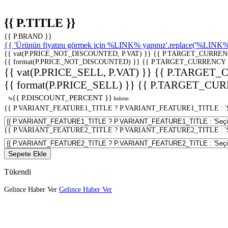
{{ P.TITLE }}
{{ P.BRAND }}
{{ 'Ürünün fiyatını görmek için %LINK% yapınız'.replace('%LINK%', 
{{ vat(P.PRICE_NOT_DISCOUNTED, P.VAT) }}
{{ P.TARGET_CURREN
{{ format(P.PRICE_NOT_DISCOUNTED) }}
{{ P.TARGET_CURRENCY 
{{ vat(P.PRICE_SELL, P.VAT) }}
{{ P.TARGET_
{{ format(P.PRICE_SELL) }}
{{ P.TARGET_CUR
{{ P.DISCOUNT_PERCENT }}
%
İndirim
{{ P.VARIANT_FEATURE1_TITLE ? P.VARIANT_FEATURE1_TITLE : 'Seç
{{ P.VARIANT_FEATURE2_TITLE ? P.VARIANT_FEATURE2_TITLE : 'Seç
Sepete Ekle
Tükendi
Gelince Haber Ver
Gelince Haber Ver