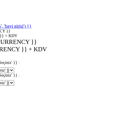
'bayi girişi') }}
CY }}
}} + KDV
CURRENCY }}
RENCY }} + KDV
iniz' }} :
iniz' }} :