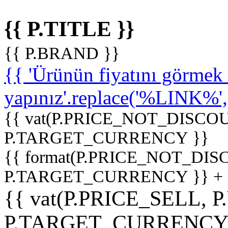
{{ P.TITLE }}
{{ P.BRAND }}
{{ 'Ürünün fiyatını görme
yapınız'.replace('%LINK%', '
{{ vat(P.PRICE_NOT_DISCOU
P.TARGET_CURRENCY }}
{{ format(P.PRICE_NOT_DI
P.TARGET_CURRENCY }} +
{{ vat(P.PRICE_SELL, P
P.TARGET_CURRENCY