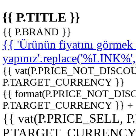
{{ P.TITLE }}
{{ P.BRAND }}
{{ 'Ürünün fiyatını görme
yapınız'.replace('%LINK%', '
{{ vat(P.PRICE_NOT_DISCOU
P.TARGET_CURRENCY }}
{{ format(P.PRICE_NOT_DI
P.TARGET_CURRENCY }} +
{{ vat(P.PRICE_SELL, P
P.TARGET_CURRENCY