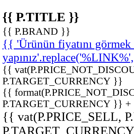
{{ P.TITLE }}
{{ P.BRAND }}
{{ 'Ürünün fiyatını görme
yapınız'.replace('%LINK%', '
{{ vat(P.PRICE_NOT_DISCOU
P.TARGET_CURRENCY }}
{{ format(P.PRICE_NOT_DI
P.TARGET_CURRENCY }} +
{{ vat(P.PRICE_SELL, P
P.TARGET_CURRENCY