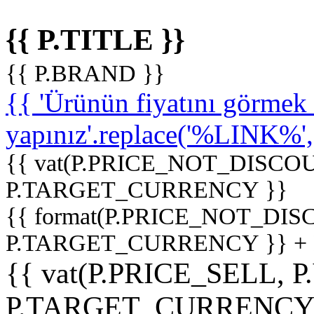
{{ P.TITLE }}
{{ P.BRAND }}
{{ 'Ürünün fiyatını görme
yapınız'.replace('%LINK%', '
{{ vat(P.PRICE_NOT_DISCOU
P.TARGET_CURRENCY }}
{{ format(P.PRICE_NOT_DI
P.TARGET_CURRENCY }} +
{{ vat(P.PRICE_SELL, P
P.TARGET_CURRENCY