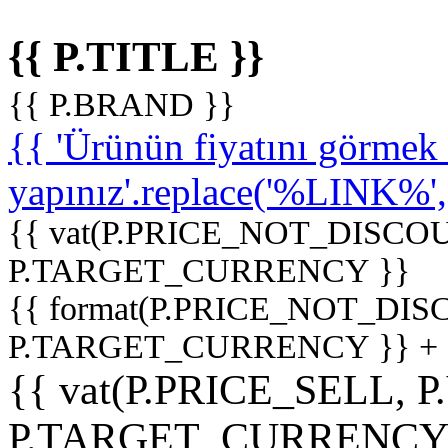
{{ P.TITLE }}
{{ P.BRAND }}
{{ 'Ürünün fiyatını görme
yapınız'.replace('%LINK%', '
{{ vat(P.PRICE_NOT_DISCOU
P.TARGET_CURRENCY }}
{{ format(P.PRICE_NOT_DI
P.TARGET_CURRENCY }} +
{{ vat(P.PRICE_SELL, P
P.TARGET_CURRENCY