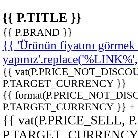
{{ P.TITLE }}
{{ P.BRAND }}
{{ 'Ürünün fiyatını görme
yapınız'.replace('%LINK%', '
{{ vat(P.PRICE_NOT_DISCOU
P.TARGET_CURRENCY }}
{{ format(P.PRICE_NOT_DI
P.TARGET_CURRENCY }} +
{{ vat(P.PRICE_SELL, P
P.TARGET_CURRENCY