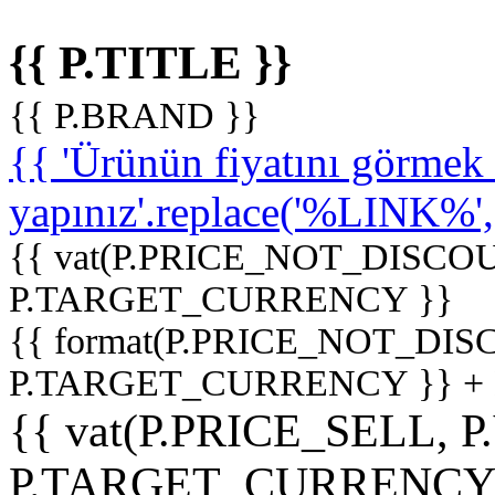
{{ P.TITLE }}
{{ P.BRAND }}
{{ 'Ürünün fiyatını görme
yapınız'.replace('%LINK%', '
{{ vat(P.PRICE_NOT_DISCOU
P.TARGET_CURRENCY }}
{{ format(P.PRICE_NOT_DI
P.TARGET_CURRENCY }} +
{{ vat(P.PRICE_SELL, P
P.TARGET_CURRENCY