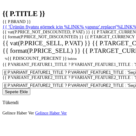
{{ P.TITLE }}
{{ P.BRAND }}
{{ 'Ürünün fiyatını görmek için %LINK% yapınız'.replace('%LINK%', 
{{ vat(P.PRICE_NOT_DISCOUNTED, P.VAT) }}
{{ P.TARGET_CURREN
{{ format(P.PRICE_NOT_DISCOUNTED) }}
{{ P.TARGET_CURRENCY 
{{ vat(P.PRICE_SELL, P.VAT) }}
{{ P.TARGET_
{{ format(P.PRICE_SELL) }}
{{ P.TARGET_CUR
{{ P.DISCOUNT_PERCENT }}
%
İndirim
{{ P.VARIANT_FEATURE1_TITLE ? P.VARIANT_FEATURE1_TITLE : 'Seç
{{ P.VARIANT_FEATURE2_TITLE ? P.VARIANT_FEATURE2_TITLE : 'Seç
Sepete Ekle
Tükendi
Gelince Haber Ver
Gelince Haber Ver