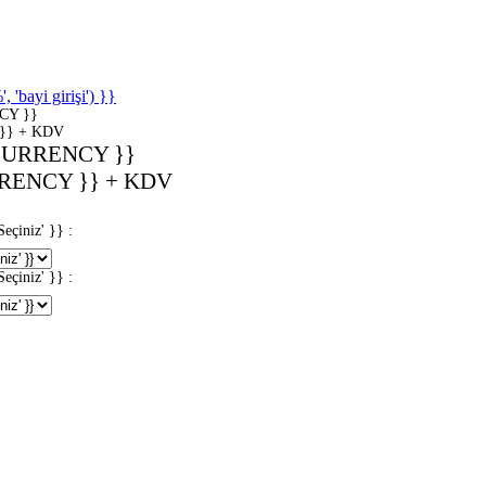
'bayi girişi') }}
CY }}
}} + KDV
CURRENCY }}
RENCY }} + KDV
iniz' }} :
iniz' }} :