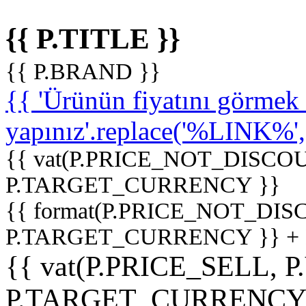
{{ P.TITLE }}
{{ P.BRAND }}
{{ 'Ürünün fiyatını görme
yapınız'.replace('%LINK%', '
{{ vat(P.PRICE_NOT_DISCOU
P.TARGET_CURRENCY }}
{{ format(P.PRICE_NOT_DI
P.TARGET_CURRENCY }} +
{{ vat(P.PRICE_SELL, P
P.TARGET_CURRENCY