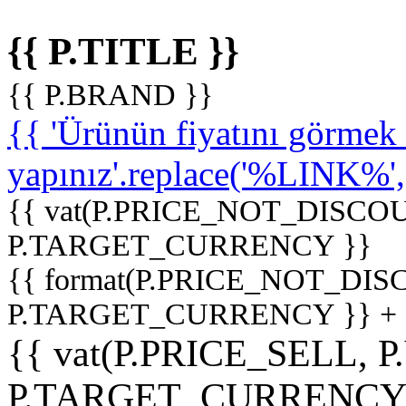
{{ P.TITLE }}
{{ P.BRAND }}
{{ 'Ürünün fiyatını görme
yapınız'.replace('%LINK%', '
{{ vat(P.PRICE_NOT_DISCOU
P.TARGET_CURRENCY }}
{{ format(P.PRICE_NOT_DI
P.TARGET_CURRENCY }} +
{{ vat(P.PRICE_SELL, P
P.TARGET_CURRENCY