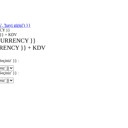
'bayi girişi') }}
CY }}
}} + KDV
CURRENCY }}
RENCY }} + KDV
iniz' }} :
iniz' }} :