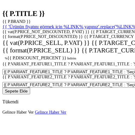
{{ P.TITLE }}
{{ P.BRAND }}
{{ 'Ürünün fiyatını görmek için %LINK% yapınız'.replace('%LINK%', 
{{ vat(P.PRICE_NOT_DISCOUNTED, P.VAT) }}
{{ P.TARGET_CURREN
{{ format(P.PRICE_NOT_DISCOUNTED) }}
{{ P.TARGET_CURRENCY 
{{ vat(P.PRICE_SELL, P.VAT) }}
{{ P.TARGET_
{{ format(P.PRICE_SELL) }}
{{ P.TARGET_CUR
{{ P.DISCOUNT_PERCENT }}
%
İndirim
{{ P.VARIANT_FEATURE1_TITLE ? P.VARIANT_FEATURE1_TITLE : 'Seç
{{ P.VARIANT_FEATURE2_TITLE ? P.VARIANT_FEATURE2_TITLE : 'Seç
Sepete Ekle
Tükendi
Gelince Haber Ver
Gelince Haber Ver