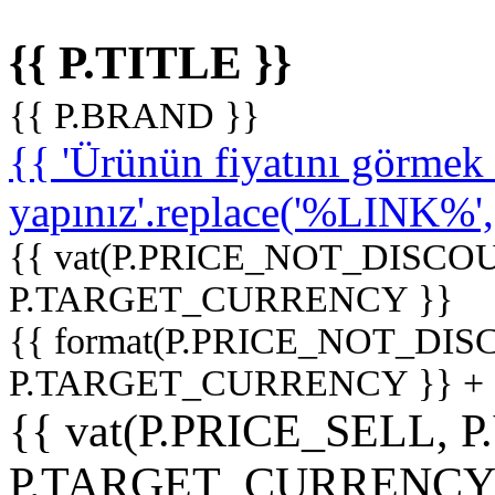
{{ P.TITLE }}
{{ P.BRAND }}
{{ 'Ürünün fiyatını görme
yapınız'.replace('%LINK%', '
{{ vat(P.PRICE_NOT_DISCOU
P.TARGET_CURRENCY }}
{{ format(P.PRICE_NOT_DI
P.TARGET_CURRENCY }} +
{{ vat(P.PRICE_SELL, P
P.TARGET_CURRENCY