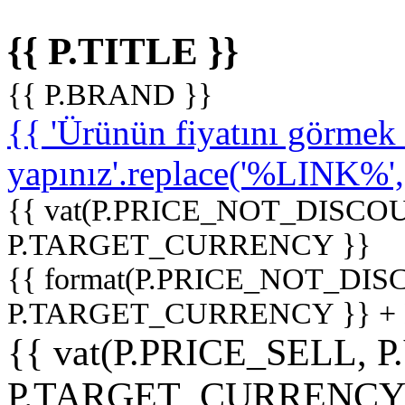
{{ P.TITLE }}
{{ P.BRAND }}
{{ 'Ürünün fiyatını görme
yapınız'.replace('%LINK%', '
{{ vat(P.PRICE_NOT_DISCOU
P.TARGET_CURRENCY }}
{{ format(P.PRICE_NOT_DI
P.TARGET_CURRENCY }} +
{{ vat(P.PRICE_SELL, P
P.TARGET_CURRENCY