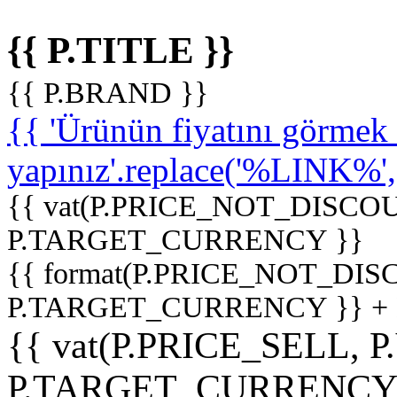
{{ P.TITLE }}
{{ P.BRAND }}
{{ 'Ürünün fiyatını görme
yapınız'.replace('%LINK%', '
{{ vat(P.PRICE_NOT_DISCOU
P.TARGET_CURRENCY }}
{{ format(P.PRICE_NOT_DI
P.TARGET_CURRENCY }} +
{{ vat(P.PRICE_SELL, P
P.TARGET_CURRENCY