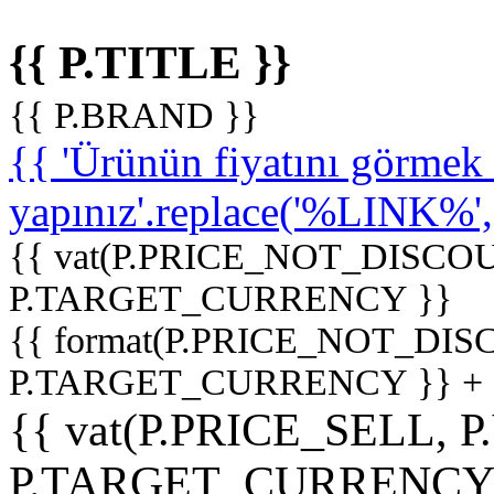
{{ P.TITLE }}
{{ P.BRAND }}
{{ 'Ürünün fiyatını görme
yapınız'.replace('%LINK%', '
{{ vat(P.PRICE_NOT_DISCOU
P.TARGET_CURRENCY }}
{{ format(P.PRICE_NOT_DI
P.TARGET_CURRENCY }} +
{{ vat(P.PRICE_SELL, P
P.TARGET_CURRENCY